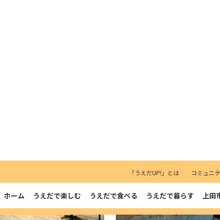
－１
AP
MAP
他
飲食店