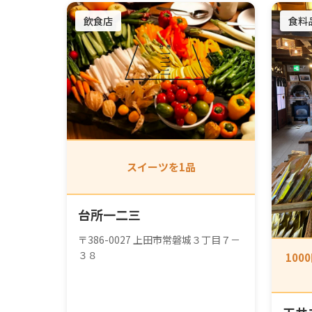
飲食店
食料
スイーツを1品
台所一二三
〒386-0027 上田市常磐城３丁目７－
３８
10