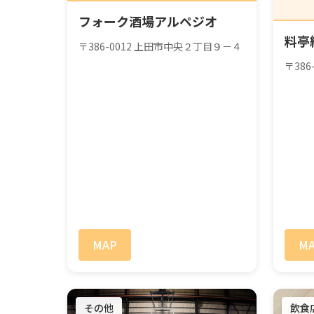
フォーク酒場アルペジオ
料亭
〒386-0012 上田市中央２丁目９－４
〒38
MAP
M
その他
飲食