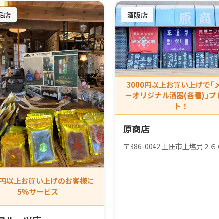
品店
酒販店
3000円以上お買い上げで｢
ーオリジナル酒器(各種)｣プ
ト！
原商店
〒386-0042 上田市上塩尻２６
00円以上お買い上げのお客様に
5%サービス