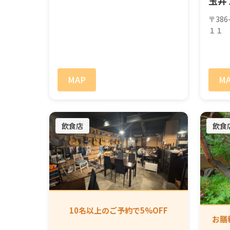
玉井
〒38
１１
MAP
M
飲食店
飲食
10名以上のご予約で5%OFF
お膳