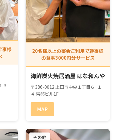
幹事様
20名様以上の宴会ご利用で幹事様
ス
の食事3000円分サービス
や
海鮮炭火焼居酒屋 はな和んや
目１３
〒386-0012 上田市中央１丁目６−１
４ 常盤ビル1F
MAP
その他