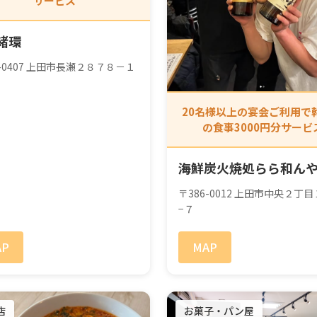
サービス
緒環
6-0407 上田市長瀬２８７８－１
20名様以上の宴会ご利用で
の食事3000円分サービ
海鮮炭火焼処らら和ん
〒386-0012 上田市中央２丁
−７
AP
MAP
店
お菓子・パン屋