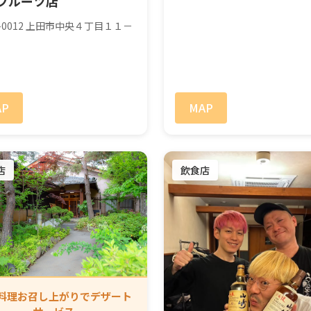
フルーツ店
6-0012 上田市中央４丁目１１－
AP
MAP
店
飲食店
料理お召し上がりでデザート