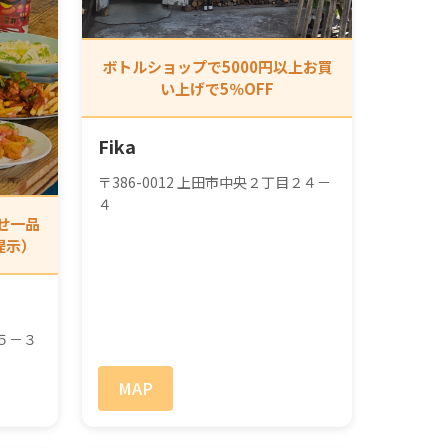
ボトルショップで5000円以上お買
い上げで5％OFF
Fika
〒386-0012 上田市中央２丁目２４－
４
せ一品
提示）
目５－３
MAP